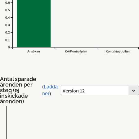
0.6
0.5
0.4
0.3
0.2
0.1
0
Ansökan
KA/Kontrollplan
Kontaktuppgifter
Antal sparade
ärenden per
(
Ladda
steg (ej
ner
)
inskickade
ärenden)