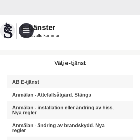
Välkommen
till
e-
E-tjänster
tjänster
Sundsvalls kommun
test
-
Sundsvalls
Välj e-tjänst
kommun
AB E-tjänst
Anmälan - Attefallsåtgärd. Stängs
Anmälan - installation eller ändring av hiss.
Nya regler
Anmälan - ändring av brandskydd. Nya
regler