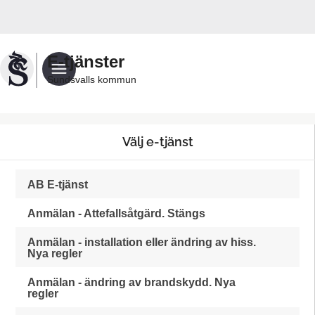
Välkommen
till
e-
E-tjänster
tjänster
Sundsvalls kommun
test
-
Sundsvalls
Välj e-tjänst
kommun
AB E-tjänst
Anmälan - Attefallsåtgärd. Stängs
Anmälan - installation eller ändring av hiss.
Nya regler
Anmälan - ändring av brandskydd. Nya
regler