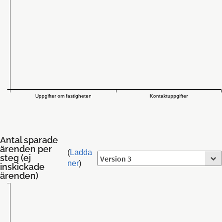
Uppgifter om fastigheten
Kontaktuppgifter
Antal sparade
ärenden per
(
Ladda
steg (ej
ner
)
inskickade
ärenden)